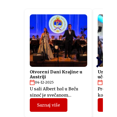
Otvoreni Dani Krajine u
Uručeni s
Austriji
učesnici
“Fit4Aus
04-12-2025
26-11-2
U sali Albert hol u Beču
Predstav
sinoć je svečanom
kompanij
akademijom otvorena
Srpske, 
Saznaj više
Sazna
manifestacija Dani Krajine
mjeseci u
u Austriji, koju organizuje
projektu 