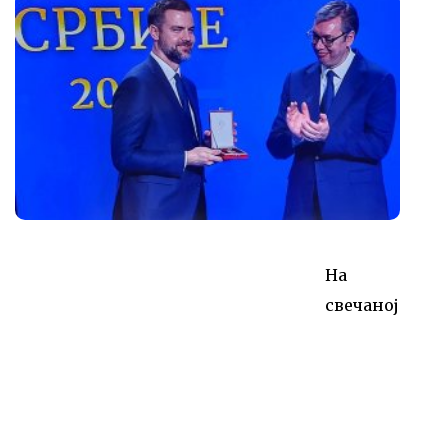
На
свечаној