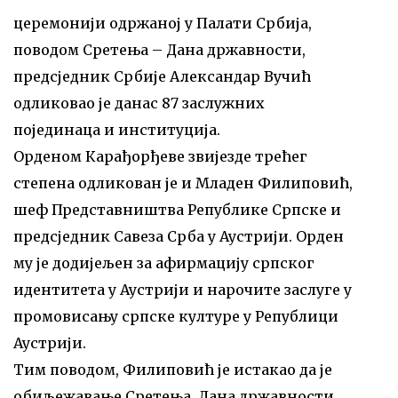
церемонији одржаној у Палати Србија,
поводом Сретења – Дана државности,
предсједник Србије Александар Вучић
одликовао је данас 87 заслужних
појединаца и институција.
Орденом Карађорђеве звијезде трећег
степена одликован је и Младен Филиповић,
шеф Представништва Републике Српске и
предсједник Савеза Срба у Аустрији. Орден
му је додијељен за афирмацију српског
идентитета у Аустрији и нарочите заслуге у
промовисању српске културе у Републици
Аустрији.
Тим поводом, Филиповић је истакао да је
обиљежавање Сретења, Дана државности