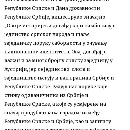
Републике Српске и Дана државности
Републике Србије, вишеструко значајно.
„Ово је историјски догађај који симболизује
јединство српског народа и шаље
заједничку поруку саборности у очувању
националног идентитета. Овај догађај је
важан и за многобројну српску заједницу у
Аустрији, јер се јединство, слога и
заједништво његују и ван граница Србије и
Републике Српске. Радују нас поруке које
стижу од званичника из Србије и
Републике Српске, а које су усмјерене на
значај продубљивања сарадње између
Републике Српске и Србије, као и заштиту