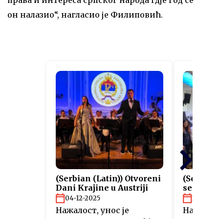
права и интереса српског народа гдје год се
он налазио“, нагласио је Филиповић.
(Serbian (Latin)) Otvoreni
(Serbian
Dani Krajine u Austriji
sertifik
projekta
04-12-2025
26-11-2
Нажалост, унос је
Нажалост