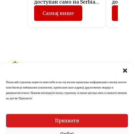
доступан само на Serbian
доступан
(Latin).
(Latin).
Сазнај више
Сазн
Република Српска
Impressum
Представништво у
Заштита података
Аустрији
Наша веб страница користи колачиће и на тај начин прикупља информације о вашој посети
+43 1 5121267
како бисмо је побољшали (анализом), приказали вам садржај друштвених медија и
релевантне огласе. Молимо погледајте нашу страницу за више детаља или се сложите кликом
на дугме 'Прихвати'.
Прихвати
Kdm.consulting.
©2025
All rights reserved.