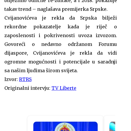
bilježimo odlične re-zultate, a i 2018. pokazuje
takav trend – naglašava premijerka Srpske.
Cvijanovićeva je rekla da Srpska bilježi
rekordne pokazatelje kada je riječ o
zaposlenosti i pokrivenosti uvoza izvozom.
Govoreći o nedavno održanom Forumu
dijaspore, Cvijanovićeva je rekla da vidi
ogromne mogućnosti i potencijale u saradnji
sa našim ljudima širom svijeta.
Izvor:
RTRS
Originalni intervju:
TV Liberte