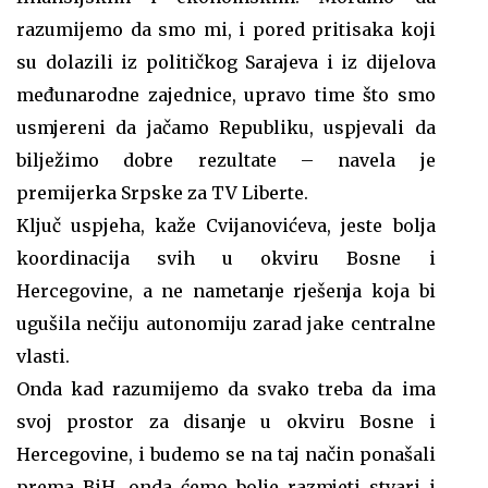
razumijemo da smo mi, i pored pritisaka koji
su dolazili iz političkog Sarajeva i iz dijelova
međunarodne zajednice, upravo time što smo
usmjereni da jačamo Republiku, uspjevali da
bilježimo dobre rezultate – navela je
premijerka Srpske za TV Liberte.
Ključ uspjeha, kaže Cvijanovićeva, jeste bolja
koordinacija svih u okviru Bosne i
Hercegovine, a ne nametanje rješenja koja bi
ugušila nečiju autonomiju zarad jake centralne
vlasti.
Onda kad razumijemo da svako treba da ima
svoj prostor za disanje u okviru Bosne i
Hercegovine, i budemo se na taj način ponašali
prema BiH, onda ćemo bolje razmjeti stvari i