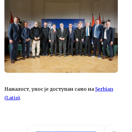
Нажалост, унос је доступан само на
Serbian
(Latin)
.