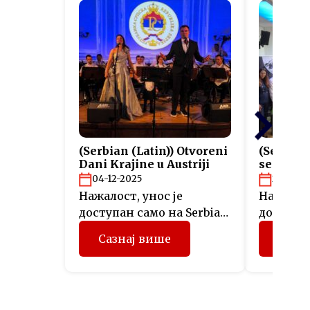
(Serbian (Latin)) Otvoreni
(Serbian
Dani Krajine u Austriji
sertifik
projekta
04-12-2025
26-11-2
Нажалост, унос је
Нажалост
доступан само на Serbian
доступан
(Latin).
(Latin).
Сазнај више
Сазн