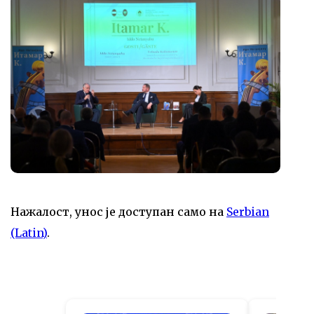
Нажалост, унос је доступан само на
Serbian
(Latin)
.