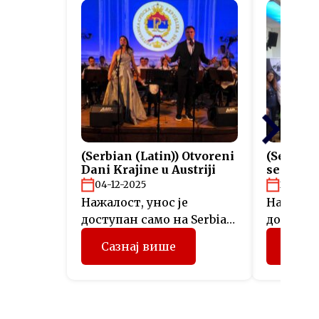
(Serbian (Latin)) Otvoreni
(Serbian
Dani Krajine u Austriji
sertifik
projekta
04-12-2025
26-11-2
Нажалост, унос је
Нажалост
доступан само на Serbian
доступан
(Latin).
(Latin).
Сазнај више
Сазн