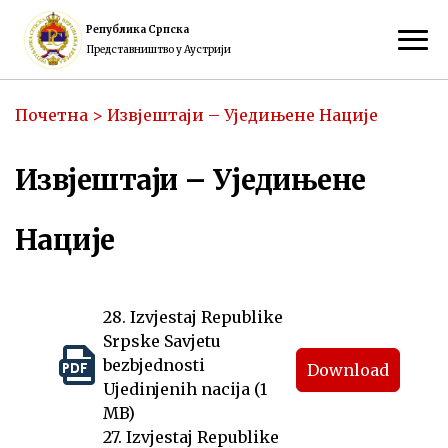
Република Српска
Представништво у Аустрији
Почетна
>
Извјештаји – Уједињене Нације
Извјештаји – Уједињене
Нације
28. Izvjestaj Republike
Srpske Savjetu
bezbjednosti
Download
Ujedinjenih nacija (1
MB)
27. Izvjestaj Republike