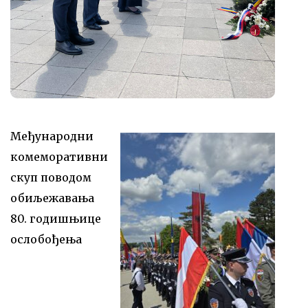
Међународни
комеморативни
скуп поводом
обиљежавања
80. годишњице
ослобођења