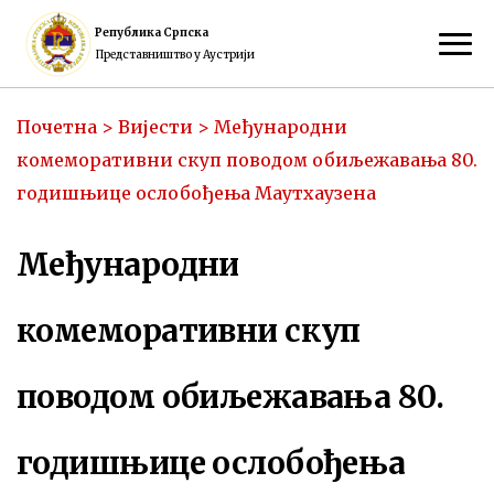
Република Српска
Представништво у Аустрији
Почетна
>
Вијести
>
Међународни
комеморативни скуп поводом обиљежавања 80.
годишњице ослобођења Маутхаузенa
Међународни
комеморативни скуп
поводом обиљежавања 80.
годишњице ослобођења