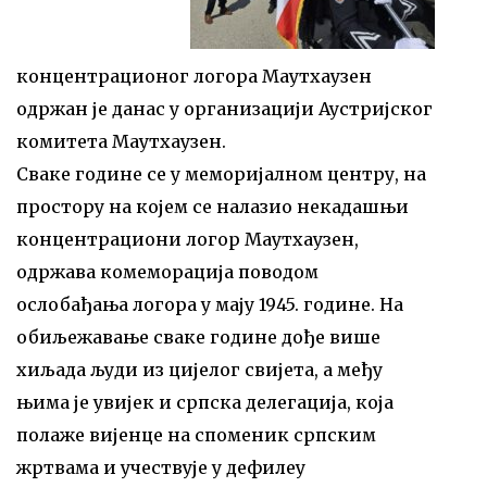
концентрационог логора Маутхаузен
одржан је данас у организацији Аустријског
комитета Маутхаузен.
Сваке године се у меморијалном центру, на
простору на којем се налазио некадашњи
концентрациони логор Маутхаузен,
одржава комеморација поводом
ослобађања логора у мају 1945. године. На
обиљежавање сваке године дође више
хиљада људи из цијелог свијета, а међу
њима је увијек и српска делегација, која
полаже вијенце на споменик српским
жртвама и учествује у дефилеу