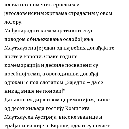
плоча на споменик српским и
југословенским жртвама страдалим у овом
логору.
Међународни комеморативни скуп
поводом обиљежавања ослобођења
Маутхаузена је један од највећих догађаја те
врсте у Европи. Сваке године,
комеморација и дефиле посвећени су
посебној теми, а овогодишњи догађај
одржан је под слоганом „Заједно – да се
никад више не понови!“.
Данашњом дирљивом церемонијом, више
од десет хиљада гостију Комитета
Маутхаусен Аустрија, високе званице и
грађани из цијеле Европе, одали су почаст