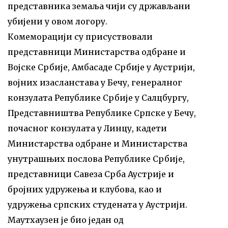
представника земаља чији су држављани
убијени у овом логору.
Комеморацији су присуствовали
представници Министарства одбране и
Војске Србије, Амбасаде Србије у Аустрији,
војних изасланстава у Бечу, генералног
конзулата Републике Србије у Салцбургу,
Представништва Републике Српске у Бечу,
почасног конзулата у Линцу, кадети
Министарства одбране и Министарства
унутрашњих послова Републике Србије,
представници Савеза Срба Аустрије и
бројних удружења и клубова, као и
удружења српских студената у Аустрији.
Маутхаузен је био један од