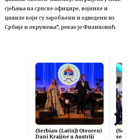
сјећања на српске официре, војнике и
цивиле који су заробљени и одведени из
Србије и окружења“, рекао је Филиповић.
(Serbian (Latin)) Otvoreni
(Serbian
Dani Krajine u Austriji
sertifik