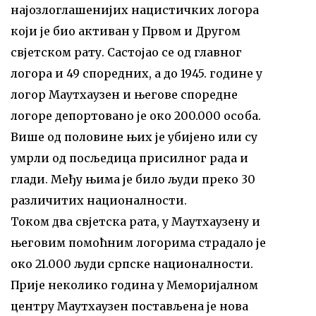
најозлоглашенијих нацистичких логора
који је био активан у Првом и Другом
свјетском рату. Састојао се од главног
логора и 49 споредних, а до 1945. године у
логор Маутхаузен и његове споредне
логоре депортовано је око 200.000 особа.
Више од половине њих је убијено или су
умрли од посљедица присилног рада и
глади. Међу њима је било људи преко 30
различитих националности.
Током два свјетска рата, у Маутхаузену и
његовим помоћним логорима страдало је
око 21.000 људи српске националности.
Прије неколико година у Меморијалном
центру Маутхаузен постављена је нова