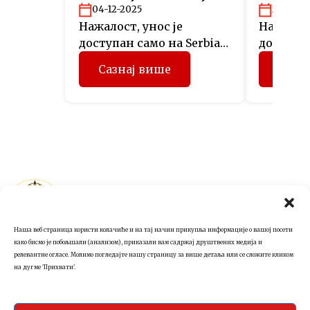
projekta
04-12-2025
26-11-2
Нажалост, унос је
Нажалост
доступан само на Serbian
доступан
(Latin).
(Latin).
Сазнај више
Сазн
Република Српска
Impressum
Представништво у
Заштита података
Аустрији
Наша веб страница користи колачиће и на тај начин прикупља информације о вашој посети
+43 1 5121267
како бисмо је побољшали (анализом), приказали вам садржај друштвених медија и
релевантне огласе. Молимо погледајте нашу страницу за више детаља или се сложите кликом
на дугме 'Прихвати'.