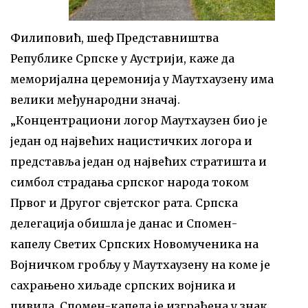
Филиповић, шеф Представништва
Републике Српске у Аустрији, каже да
меморијална церемонија у Маутхаузену има
велики међународни значај.
„Концентрациони логор Маутхаузен био је
један од највећих нацистичких логора и
представља један од највећих стратишта и
симбол страдања српског народа током
Првог и Другог свјетског рата. Српска
делегација обишла је данас и Спомен-
капелу Светих Српских Новомученика на
Војничком гробљу у Маутхаузену на коме је
сахрањено хиљаде српских војника и
цивила. Спомен-капела је изграђена у знак