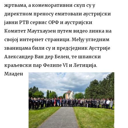
жртвама, а комеморативни скуп су у
директном преносу емитовали аустријски
јавни РТВ сервис ОРФ и аустријски
Комитет Маутхаузен путем видео линка на
својој интернет страници. Међу угледним
званицама били су и предсједник Аустрије
Александер Ван дер Белен, те шпански
краљевски пар Фелипе VI и Летиција.
Младен