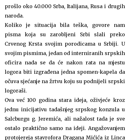
prošlo oko 40.000 Srba, Italijana, Rusa i drugih
naroda.
Koliko je situacija bila teška, govore nam
pisma koja su zarobljeni Srbi slali preko
Crvenog Krsta svojim porodicama u Srbiji. U
svojim pismima, jedan od interniranih srpskih
oficira nada se da će nakon rata na mjestu
logora biti izgrađena jedna spomen-kapela da
očuva sjećanje na žrtvu koju su podnijeli srpski
logoraši.
Ova već 100 godina stara ideja, oživjeće kroz
jednu inicijativu tadašnjeg srpskog konzula u
Salcburgu g. Jeremića, ali nažalost tada je sve
ostalo praktično samo na ideji. Angažovanjem
protojereja stavrofora Dragana Mićića iz Linca