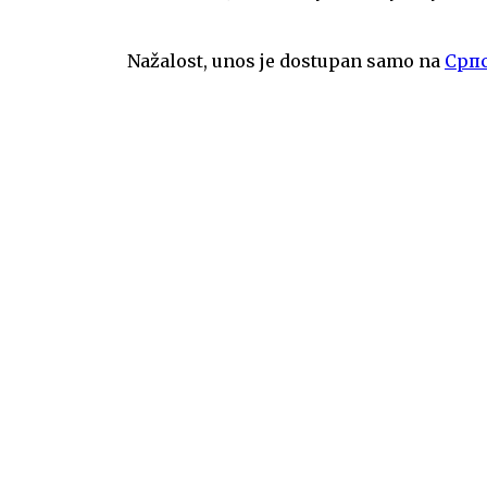
Nažalost, unos je dostupan samo na
Српс