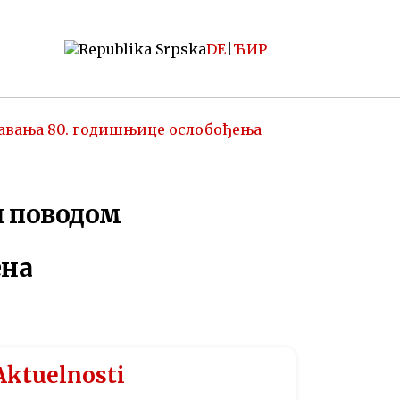
DE
|
ЋИР
жавања 80. годишњице ослобођења
п поводом
енa
Aktuelnosti