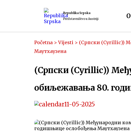
Republika Srpska
O
Predstavništvo u Austriji
Početna
>
Vijesti
>
(Српски (Cyrillic)
Маутхаузенa
(Српски (Cyrillic)) 
обиљежавања 80. год
11-05-2025