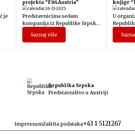
projekta “Fit4Austria”
knjige “
26-11-2025
ć je
Predstavnicima sedam
U organiz
kompanija iz Republike Srpske,
Republike
i
koji su prethodnih mjeseci
svečanoj 
Saznaj više
Sazna
učestvovali u projektu
održana 
“Fit4Austria”, sinoć su u Beču
izdanja 
uručeni sertifikati Privredne
izraelsk
o je
komore Austrije. Učesnici
Netanyah
programa su tokom prethodnih
obratili 
dana u Beču imali organizovane
Predstavn
ost
sastanke sa predstavnicima
politički
Republika Srpska
austrijskih kompanija i
koji je i
Predstavništvo u Austriji
u
Privredne komore Austrije, a
srpski je
ca,
dodjelom sertifikata WIFI
prisustvo
eo
International je ujedno završen
drugi ciklus projekta u ovoj […]
+43 1 5121267
Impressum
Zaštita podataka