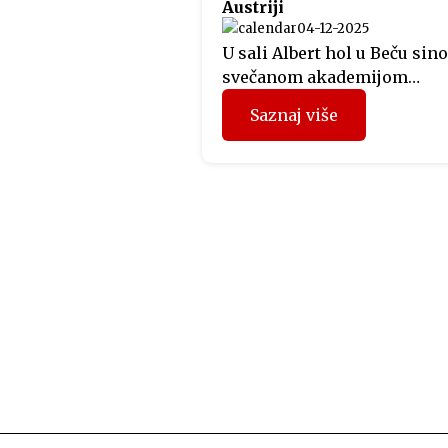
Austriji
04-12-2025
U sali Albert hol u Beču sino
svečanom akademijom
otvorena manifestacija Dan
Saznaj više
Krajine u Austriji, koju
organizuje Predstavništvo
Republike Srpske u Austriji.
Svečano otvaranje obuhvatil
bogat kulturno-umjetnički
program kojim je oživljen
identitet, tradicija i duhovn
krajiškog područja. Veče je
otvorio glumac Miloš Ćebić 
ulozi Kočićevog Davida Štrp
dok je muzički program izv
[…]