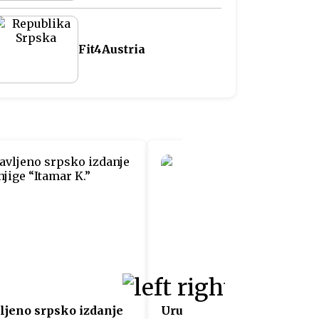
Fit4Austria
ljeno srpsko izdanje
Uručeni sertifikati učesn