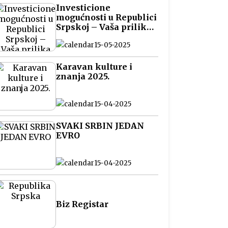
Investicione
mogućnosti u Republici
Srpskoj – Vaša prilika
za pametna ulaganja
15-05-2025
na Balkanu
Karavan kulture i
znanja 2025.
15-04-2025
SVAKI SRBIN JEDAN
EVRO
15-04-2025
Biz Registar