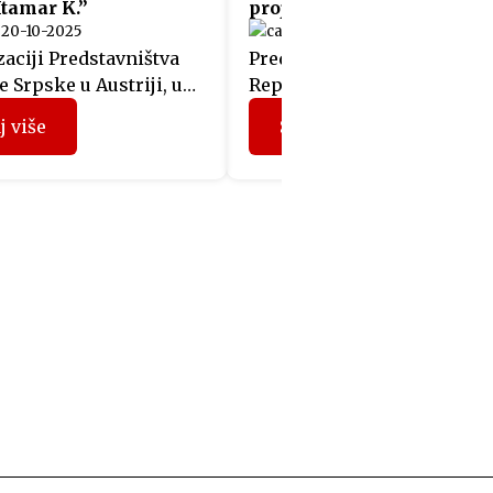
Itamar K.”
projekta “Fit4Austria”
20-10-2025
05-06-2025
aciji Predstavništva
Predstavnicima 12 kompani
 Srpske u Austriji, u
Republike Srpske, koje su
sali Albert Hall u Beču
prethodnih mjeseci učestv
j više
Saznaj više
je promocija srpskog
u projektu “Fit4Austria”, si
romana „Itamar K.“
su u Beču uručeni sertifikat
og autora Idda
Privredne komore Austrije.
ua. Prisutnima su se
Učesnici programa
Mladen Filipović, šef
“Fit4Austria” su tokom
ištva, i Filip Gašpar,
prethodna tri dana u Beču 
 savjetnik i publicista
organizovane sastanke sa
nicirao prevod knjige na
predstavnicima austrijskih
zik. Događaju je
kompanija i Privredne ko
vao i autor, koji […]
Austrije, a dodjelom sertifi
Privredne komore Austrije
(sertifikat WIFI Internationa
ujedno […]