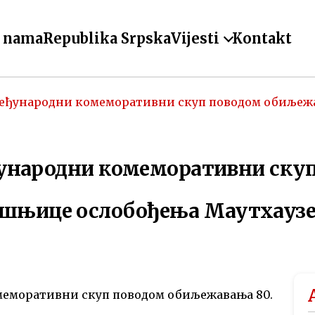
 nama
Republika Srpska
Vijesti
Kontakt
) Међународни комеморативни скуп поводом обиље
Међународни комеморативни ску
ишњице ослобођења Маутхауз