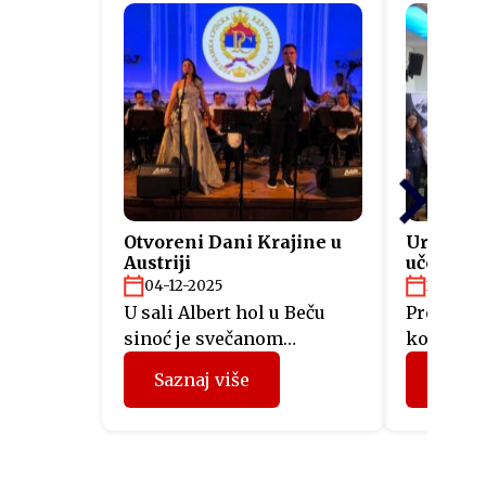
Otvoreni Dani Krajine u
Uručeni s
Austriji
učesnici
“Fit4Aus
04-12-2025
26-11-2
U sali Albert hol u Beču
Predstav
sinoć je svečanom
kompanij
akademijom otvorena
Srpske, 
Saznaj više
Sazna
manifestacija Dani Krajine
mjeseci u
u Austriji, koju organizuje
projektu 
Predstavništvo Republike
sinoć su 
Srpske u Austriji. Svečano
sertifika