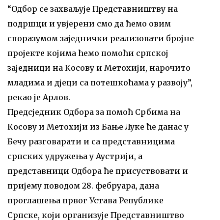
“Одбор се захваљује Представништву на
подршци и увјерени смо да ћемо овим
споразумом заједнички реализовати бројне
пројекте којима ћемо помоћи српској
заједници на Косову и Метохији, нарочито
младима и дјеци са потешкоћама у развоју”,
рекао је Арлов.
Предсједник Одбора за помоћ Србима на
Косову и Метохији из Бање Луке ће данас у
Бечу разговарати и са представницима
српских удружења у Аустрији, а
представници Одбора ће присуствовати и
пријему поводом 28. фебруара, дана
проглашења првог Устава Републике
Српске, који организује Представништво