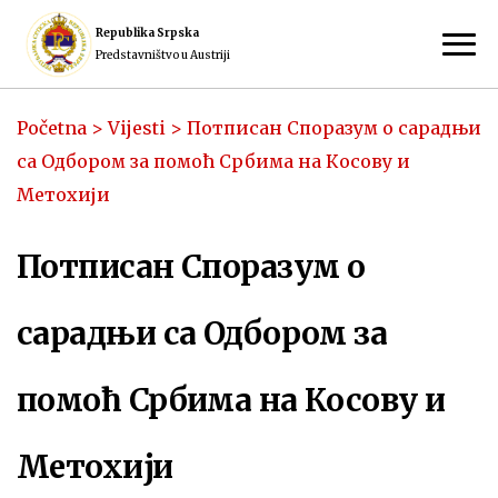
Republika Srpska
Predstavništvo u Austriji
Početna
>
Vijesti
>
Потписан Споразум о сарадњи
са Одбором за помоћ Србима на Косову и
Метохији
Потписан Споразум о
сарадњи са Одбором за
помоћ Србима на Косову и
Метохији