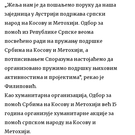
„Жеља нам је да пошаљемо поруку да наша
заједница у Аустрији подржава српски
народ на Косову и Метохији. Одбор за
помоћ из Републике Српске веома
посвећено ради на пружању подршке
Србима на Косову и Метохији, а
потписивањем Споразума настојаћемо да
организовано пружимо подршку њиховим
активностима и пројектима“, рекао је
Филиповић.
Као хуманитарна организација, Одбор за
помоћ Србима на Косову и Метохији већ 15
година организује хуманитарне акције за
помоћ српском народу на Косову и
Метохији.