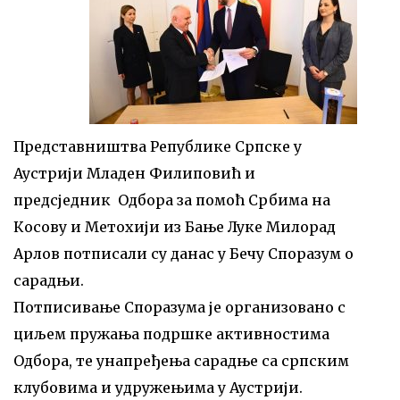
Представништва Републике Српске у
Аустрији Младен Филиповић и
предсједник Одбора за помоћ Србима на
Косову и Метохији из Бање Луке Милорад
Арлов потписали су данас у Бечу Споразум о
сарадњи.
Потписивање Споразума је организовано с
циљем пружања подршке активностима
Одбора, те унапређења сарадње са српским
клубовима и удружењима у Аустрији.