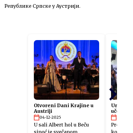
Републике Српске у Аустрији.
Otvoreni Dani Krajine u
Uručeni s
Austriji
učesnici
“Fit4Aus
04-12-2025
26-11-2
U sali Albert hol u Beču
Predstav
sinoć je svečanom
kompanij