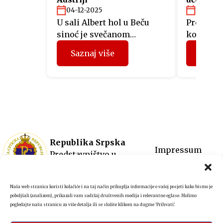
“Fit4Aus
04-12-2025
26-11-2
U sali Albert hol u Beču
Predstav
sinoć je svečanom
kompanij
akademijom otvorena
Srpske, 
Saznaj više
Sazna
manifestacija Dani Krajine
mjeseci u
u Austriji, koju organizuje
projektu 
Predstavništvo Republike
sinoć su 
Srpske u Austriji. Svečano
sertifika
otvaranje obuhvatilo je
komore A
bogat kulturno-umjetnički
program
program kojim je oživljen
prethodn
identitet, tradicija i
imali or
Republika Srpska
Impressum
duhovnost krajiškog
sastanke
Predstavništvo u
Zaštita podataka
područja. Veče je otvorio
predstav
Austriji
+43 1 5121267
glumac Miloš Ćebić u ulozi
austrijs
Naša web stranica koristi kolačiće i na taj način prikuplja informacije o vašoj posjeti kako bismo je
Kočićevog Davida Štrpca,
Privredn
poboljšali (analizom), prikazali vam sadržaj društvenih medija i relevantne oglase. Molimo
dok je muzički program
a dodjelo
pogledajte našu stranicu za više detalja ili se složite klikom na dugme 'Prihvati'.
izveo […]
Internati