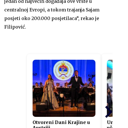
jedan od najvećih događaja ove vrste u
centralnoj Evropi, a tokom trajanja Sajam
posjeti oko 200.000 posjetilaca“, rekao je
Filipović.
Otvoreni Dani Krajine u
Uručeni s
Austriji
učesnici