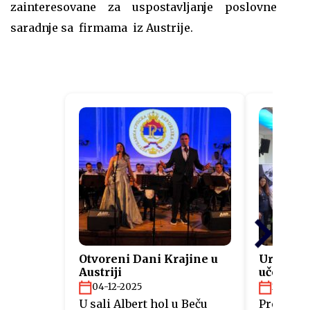
zainteresovane za uspostavljanje poslovne
saradnje sa firmama iz Austrije.
Otvoreni Dani Krajine u
Uručeni s
Austriji
učesnici
“Fit4Aus
04-12-2025
26-11-2
U sali Albert hol u Beču
Predstav