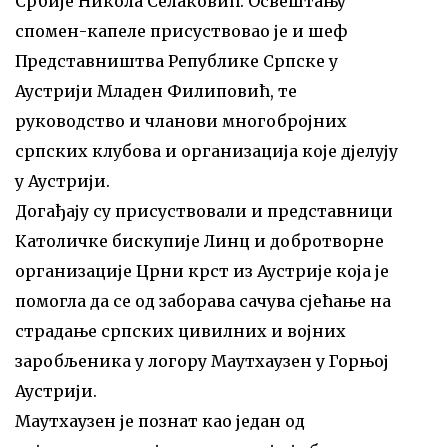
Србије Никола Селаковић. Освештању
спомен-капеле присуствовао је и шеф
Представништва Републике Српске у
Аустрији Младен Филиповић, те
руководство и чланови многобројних
српских клубова и организација које дјелују
у Аустрији.
Догађају су присуствовали и представници
Католичке бискупије Линц и добротворне
организације Црни крст из Аустрије која је
помогла да се од заборава сачува сјећање на
страдање српских цивилних и војних
заробљеника у логору Маутхаузен у Горњој
Аустрији.
Маутхаузен је познат као један од