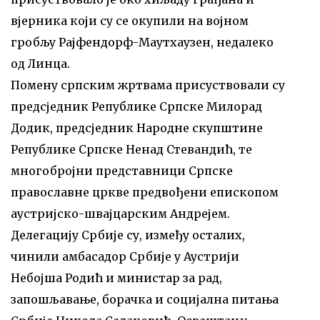
вјерника који су се окупили на војном
гробљу Рајфендорф-Маутхаузен, недалеко
од Линца.
Помену српским жртвама присуствовали су
предсједник Републике Српске Милорад
Додик, предсједник Народне скупштине
Републике Српске Ненад Стевандић, те
многобројни представници Српске
православне цркве предвођени епископом
аустријско-швајцарским Андрејем.
Делегацију Србије су, између осталих,
чинили амбасадор Србије у Аустрији
Небојша Родић и министар за рад,
запошљавање, борачка и социјална питања