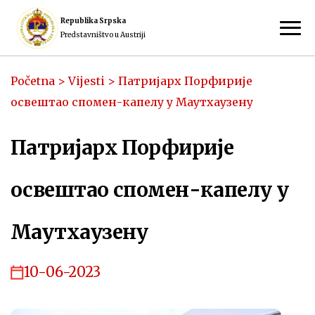
Republika Srpska
Predstavništvo u Austriji
Početna
>
Vijesti
>
Патријарх Порфирије
освештао спомен-капелу у Маутхаузену
Патријарх Порфирије
освештао спомен-капелу у
Маутхаузену
10-06-2023