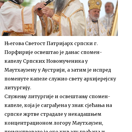
Његова Светост Патријарх српски г.
Порфирије освештао је данас спомен-
капелу Српских Новомученика у
Маутхаузену у Аустрији, а затим је испред
поменуте капеле служио свету архијерејску
литургију.
Служењу литургије и освештању спомен-
капеле, која је саграђена у знак сјећања на
српске жртве страдале у некадашњем
концентрационом логору Маутхаузен,
присуствовало је око хиљаду грађана и