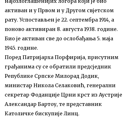
најозлоглашенијих логора који је био
активан и у Првом и у Другом свјетском
рату. Успостављен је 22. септембра 1914, а
поново активиран 8. августа 1938. године.
Био је активан све до ослобађања 5. маја
1945. године.
Поред Патријарха Порфирија, присутним
грађанима су се обратили предсједник
Републике Српске Милорад Додик,
министар Никола Селаковић, генерални
секретар Фоданције Црни крст из Аустрије
Александар Бартоу, те представник
Католичке бискупије Линц.