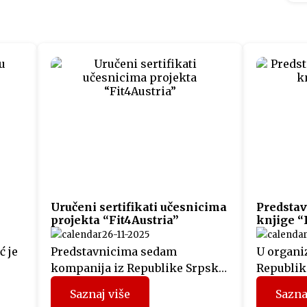
Uručeni sertifikati učesnicima
Predstav
projekta “Fit4Austria”
knjige “
26-11-2025
ć je
Predstavnicima sedam
U organiz
kompanija iz Republike Srpske,
Republike
i
koji su prethodnih mjeseci
svečanoj 
Saznaj više
Sazna
učestvovali u projektu
održana 