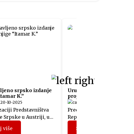
ljeno srpsko izdanje
Uručeni sertifikati učesn
Itamar K.”
projekta “Fit4Austria”
20-10-2025
05-06-2025
aciji Predstavništva
Predstavnicima 12 kompani
 Srpske u Austriji, u
Republike Srpske, koje su
sali Albert Hall u Beču
prethodnih mjeseci učestv
j više
Saznaj više
je promocija srpskog
u projektu “Fit4Austria”, si