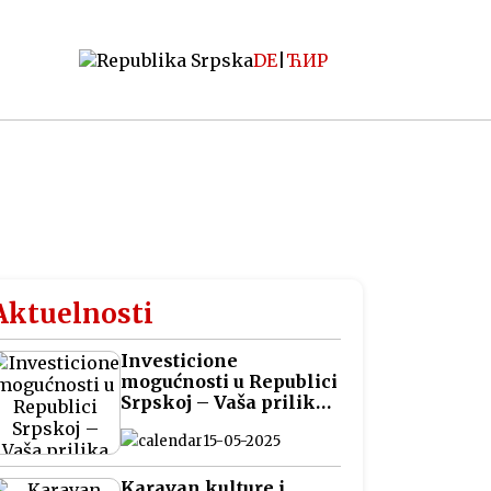
DE
|
ЋИР
Aktuelnosti
Investicione
mogućnosti u Republici
Srpskoj – Vaša prilika
za pametna ulaganja
15-05-2025
na Balkanu
Karavan kulture i