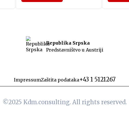
“Fit4Austria”, sinoć su u Beču
izdanja 
uručeni sertifikati Privredne
izraelsk
o je
komore Austrije. Učesnici
Netanyah
programa su tokom prethodnih
obratili 
dana u Beču imali organizovane
Predstavn
ost
sastanke sa predstavnicima
politički
Republika Srpska
austrijskih kompanija i
koji je i
Predstavništvo u Austriji
u
Privredne komore Austrije, a
srpski je
ca,
dodjelom sertifikata WIFI
prisustvo
eo
International je ujedno završen
drugi ciklus projekta u ovoj […]
+43 1 5121267
Impressum
Zaštita podataka
©2025
Kdm.consulting.
All rights reserved.