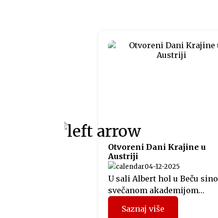
Otvoreni Dani Krajine u
Austriji
04-12-2025
U sali Albert hol u Beču sino
svečanom akademijom
otvorena manifestacija Dan
Saznaj više
Krajine u Austriji, koju