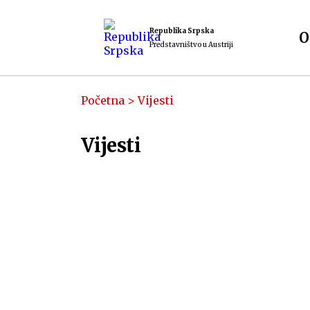
Republika Srpska
O
Predstavništvo u Austriji
Početna
>
Vijesti
Vijesti