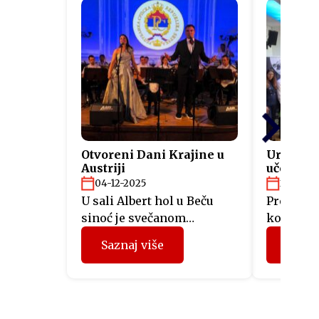
Otvoreni Dani Krajine u
Uručeni s
Austriji
učesnici
“Fit4Aus
04-12-2025
26-11-2
U sali Albert hol u Beču
Predstav
sinoć je svečanom
kompanij
akademijom otvorena
Srpske, 
Saznaj više
Sazna
manifestacija Dani Krajine
mjeseci u
u Austriji, koju organizuje
projektu 
Predstavništvo Republike
sinoć su 
Srpske u Austriji. Svečano
sertifika