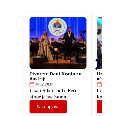
Otvoreni Dani Krajine u
Uručeni s
Austriji
učesnici
“Fit4Aus
04-12-2025
26-11-2
U sali Albert hol u Beču
Predstav
sinoć je svečanom
kompanij
akademijom otvorena
Srpske, 
Saznaj više
Sazna
manifestacija Dani Krajine
mjeseci u
u Austriji, koju organizuje
projektu 