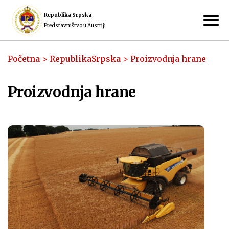
Republika Srpska
Predstavništvo u Austriji
Početna
>
RepublikaSrpska
>
Proizvodnja hrane
Proizvodnja hrane