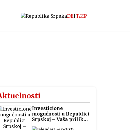
DE
|
ЋИР
Aktuelnosti
Investicione
mogućnosti u Republici
Srpskoj – Vaša prilika
za pametna ulaganja
15-05-2025