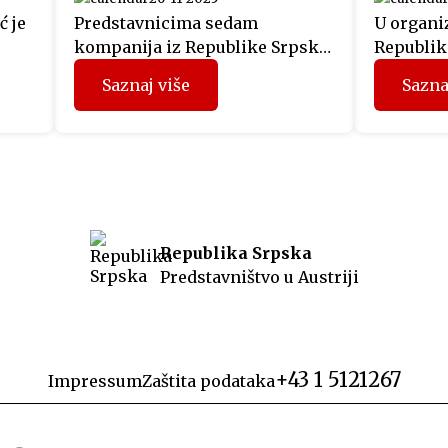
ć je
Predstavnicima sedam
U organiz
kompanija iz Republike Srpske,
Republike
i
koji su prethodnih mjeseci
svečanoj 
Saznaj više
Sazna
učestvovali u projektu
održana 
“Fit4Austria”, sinoć su u Beču
izdanja 
uručeni sertifikati Privredne
izraelsk
o je
komore Austrije. Učesnici
Netanyah
programa su tokom prethodnih
obratili 
dana u Beču imali organizovane
Predstavn
ost
sastanke sa predstavnicima
politički
Republika Srpska
austrijskih kompanija i
koji je i
Predstavništvo u Austriji
u
Privredne komore Austrije, a
srpski je
ca,
dodjelom sertifikata WIFI
prisustvo
eo
International je ujedno završen
drugi ciklus projekta u ovoj […]
+43 1 5121267
Impressum
Zaštita podataka