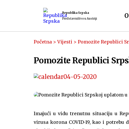
Republika Srpska
O
Predstavništvo u Austriji
Početna
>
Vijesti
>
Pomozite Republici S
Pomozite Republici Srps
04-05-2020
Imajući u vidu trenutnu situaciju u Re
virusa korona COVID-19, kao i potrebu da