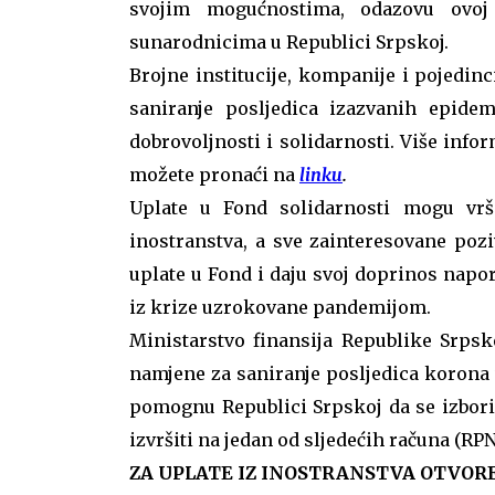
svojim mogućnostima, odazovu ovoj
sunarodnicima u Republici Srpskoj.
Brojne institucije, kompanije i pojedinc
saniranje posljedica izazvanih epide
dobrovoljnosti i solidarnosti. Više inf
možete pronaći na
linku
.
Uplate u Fond solidarnosti mogu vrši
inostranstva, a sve zainteresovane po
uplate u Fond i daju svoj doprinos nap
iz krize uzrokovane pandemijom.
Ministarstvo finansija Republike Srpsk
namjene za saniranje posljedica korona vi
pomognu Republici Srpskoj da se izbori
izvršiti na jedan od sljedećih računa (RP
ZA UPLATE IZ INOSTRANSTVA OTVORE