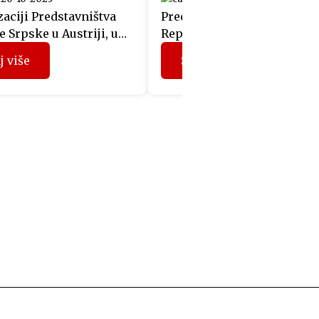
aciji Predstavništva
Predstavnicima 12 kompani
 Srpske u Austriji, u
Republike Srpske, koje su
sali Albert Hall u Beču
prethodnih mjeseci učestv
j više
Saznaj više
je promocija srpskog
u projektu “Fit4Austria”, si
romana „Itamar K.“
su u Beču uručeni sertifikat
og autora Idda
Privredne komore Austrije.
ua. Prisutnima su se
Učesnici programa
Mladen Filipović, šef
“Fit4Austria” su tokom
ištva, i Filip Gašpar,
prethodna tri dana u Beču 
 savjetnik i publicista
organizovane sastanke sa
nicirao prevod knjige na
predstavnicima austrijskih
zik. Događaju je
kompanija i Privredne ko
vao i autor, koji […]
Austrije, a dodjelom sertifi
Privredne komore Austrije
(sertifikat WIFI Internationa
ujedno […]