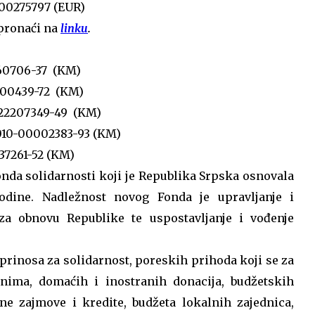
000275797 (EUR)
 pronaći na
linku
.
260706-37 (KM)
000439-72 (KM)
0-22207349-49 (KM)
-010-00002383-93 (KM)
37261-52 (KM)
onda solidarnosti koji je Republika Srpska osnovala
odine. Nadležnost novog Fonda je upravljanje i
a obnovu Republike te uspostavljanje i vođenje
prinosa za solidarnost, poreskih prihoda koji se za
ima, domaćih i inostranih donacija, budžetskih
ne zajmove i kredite, budžeta lokalnih zajednica,