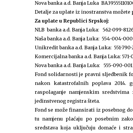
Nova banka a.d. Banja Luka BA395551101
Detalje za uplate iz inostranstva možete
Za uplate u Republici Srpskoj:
NLB banka a.d. Banja Luka: 562-099-81
Naša banka a.d. Banja Luka: 554-004-00
Unikredit banka a.d. Banja Luka: 551-79
Komercijalna banka a.d. Banja Luka: 571
Nova banka a.d. Banja Luka: 555-090-001
Fond solidarnosti je pravni sljedbenik f
nakon katastrofalnih poplava 2014. g
raspolaganje namjenskim sredstvima z
jedinstvenog registra šteta.
Fond se može finansirati iz posebnog do
tu namjenu plaćaju po posebnim zakon
sredstava koja uključuju domaće i stra