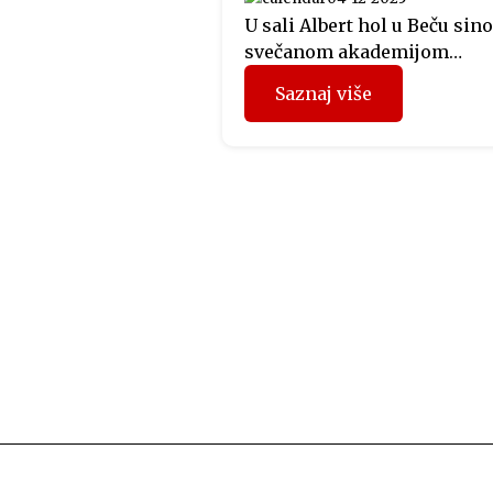
U sali Albert hol u Beču sino
svečanom akademijom
otvorena manifestacija Dan
Saznaj više
Krajine u Austriji, koju
organizuje Predstavništvo
Republike Srpske u Austriji.
Svečano otvaranje obuhvatil
bogat kulturno-umjetnički
program kojim je oživljen
identitet, tradicija i duhovn
krajiškog područja. Veče je
otvorio glumac Miloš Ćebić 
ulozi Kočićevog Davida Štrp
dok je muzički program izv
[…]