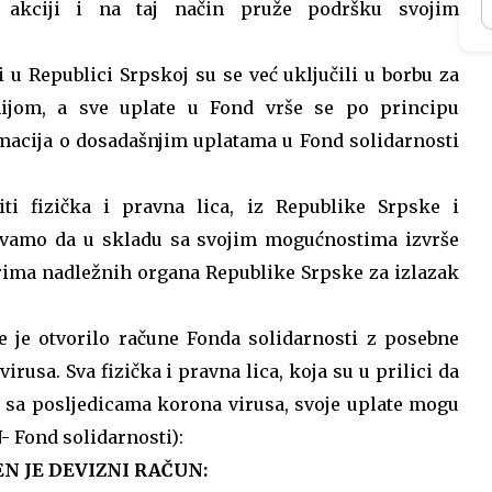
 akciji i na taj način pruže podršku svojim
i u Republici Srpskoj su se već uključili u borbu za
mijom, a sve uplate u Fond vrše se po principu
ormacija o dosadašnjim uplatama u Fond solidarnosti
ti fizička i pravna lica, iz Republike Srpske i
zivamo da u skladu sa svojim mogućnostima izvrše
orima nadležnih organa Republike Srpske za izlazak
e je otvorilo račune Fonda solidarnosti z posebne
rusa. Sva fizička i pravna lica, koja su u prilici da
 sa posljedicama korona virusa, svoje uplate mogu
N- Fond solidarnosti):
N JE DEVIZNI RAČUN: