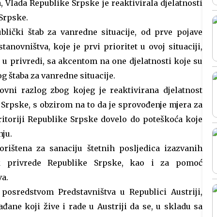
, Vlada Republike Srpske je reaktivirala djelatnosti
Srpske.
lički štab za vanredne situacije, od prve pojave
anovništva, koje je prvi prioritet u ovoj situaciji,
a u privredi, sa akcentom na one djelatnosti koje su
 štaba za vanredne situacije.
ovni razlog zbog kojeg je reaktivirana djelatnost
Srpske, s obzirom na to da je sprovođenje mjera za
ritoriji Republike Srpske dovelo do poteškoća koje
nju.
rištena za sanaciju štetnih posljedica izazvanih
 privrede Republike Srpske, kao i za pomoć
va.
posredstvom Predstavništva u Republici Austriji,
đane koji žive i rade u Austriji da se, u skladu sa