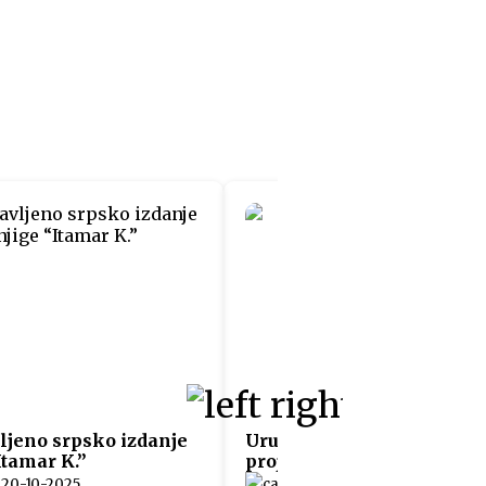
ljeno srpsko izdanje
Uručeni sertifikati učesn
Itamar K.”
projekta “Fit4Austria”
20-10-2025
05-06-2025