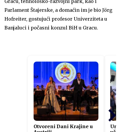
Gracu, tehnološko-razvojni park, kao i
Parlament Štajerske, a domaćin im je bio Jörg
Hofreiter, gostujući profesor Univerziteta u
Banjaluci i počasni konzul BiH u Gracu.
Otvoreni Dani Krajine u
Uručeni s
Austriji
učesnici