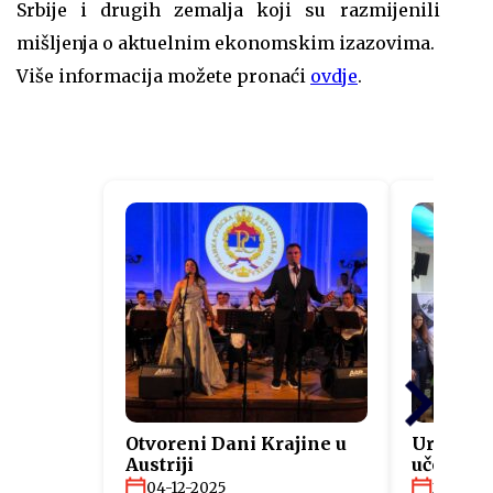
Srbije i drugih zemalja koji su razmijenili
mišljenja o aktuelnim ekonomskim izazovima.
Više informacija možete pronaći
ovdje
.
Otvoreni Dani Krajine u
Uručeni s
Austriji
učesnici
“Fit4Aus
04-12-2025
26-11-2