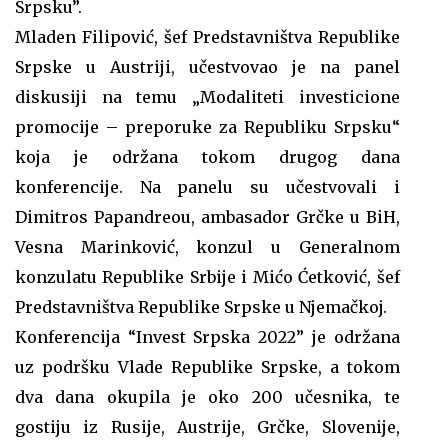
Srpsku”.
Mladen Filipović, šef Predstavništva Republike
Srpske u Austriji, učestvovao je na panel
diskusiji na temu „Modaliteti investicione
promocije – preporuke za Republiku Srpsku“
koja je održana tokom drugog dana
konferencije. Na panelu su učestvovali i
Dimitros Papandreou, ambasador Grčke u BiH,
Vesna Marinković, konzul u Generalnom
konzulatu Republike Srbije i Mićo Ćetković, šef
Predstavništva Republike Srpske u Njemačkoj.
Konferencija “Invest Srpska 2022” je održana
uz podršku Vlade Republike Srpske, a tokom
dva dana okupila je oko 200 učesnika, te
gostiju iz Rusije, Austrije, Grčke, Slovenije,