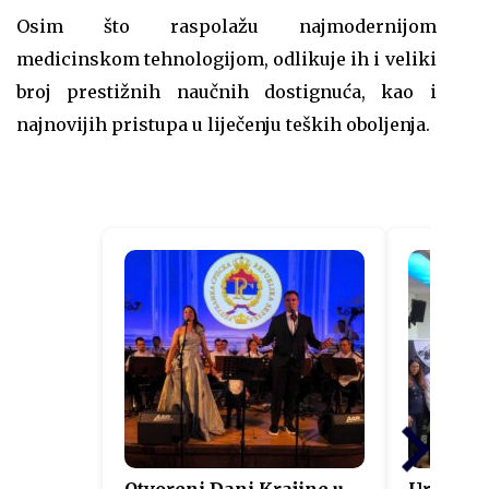
Osim što raspolažu najmodernijom
medicinskom tehnologijom, odlikuje ih i veliki
broj prestižnih naučnih dostignuća, kao i
najnovijih pristupa u liječenju teških oboljenja.
Otvoreni Dani Krajine u
Uručeni s