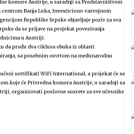
edne komore Austrije, u saradnji sa Predstavništvom
m centrom Banja Luka, Investiciono-razvojnom
encijom Republike Srpske objavljuje poziv za sva
rpske da se prijave na projekat povezivanja
dnicima u Austriji.
u da prođu dva ciklusa obuka iz oblasti
aniranja, sa posebnim osvrtom na međunarodnu
učeni sertifikati WiFi International, a projekat će se
kom koje će Privredna komora Austrije, u saradnji sa
riji, organizovati poslovne susrete za sve učesnike