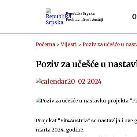
Republika Srpska
O
Predstavništvo u Austriji
Početna
>
Vijesti
>
Poziv za učešće u nast
Poziv za učešće u nastav
20-02-2024
Projekat “Fit4Austria” se nastavlja i ove 
marta 2024. godine.