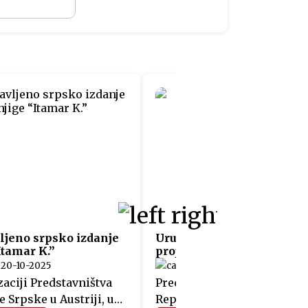
ljeno srpsko izdanje
Uručeni sertifikati učesn
Itamar K.”
projekta “Fit4Austria”
20-10-2025
05-06-2025
aciji Predstavništva
Predstavnicima 12 kompani
 Srpske u Austriji, u
Republike Srpske, koje su