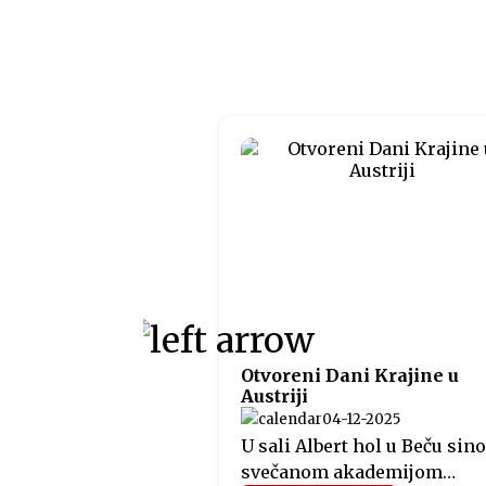
Otvoreni Dani Krajine u
Austriji
04-12-2025
U sali Albert hol u Beču sino
svečanom akademijom