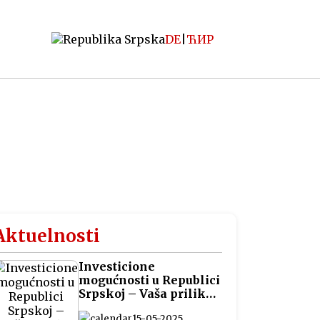
DE
|
ЋИР
Aktuelnosti
Investicione
mogućnosti u Republici
Srpskoj – Vaša prilika
za pametna ulaganja
15-05-2025