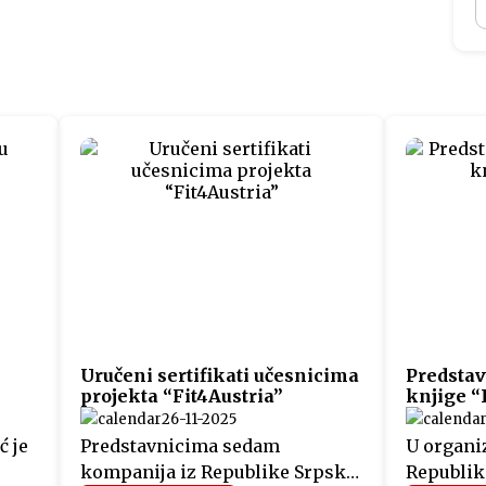
Uručeni sertifikati učesnicima
Predstav
projekta “Fit4Austria”
knjige “
26-11-2025
ć je
Predstavnicima sedam
U organiz
kompanija iz Republike Srpske,
Republike