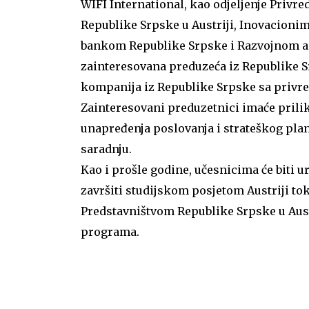
WIFI International, kao odjeljenje Privr
Republike Srpske u Austriji, Inovacioni
bankom Republike Srpske i Razvojnom ag
zainteresovana preduzeća iz Republike S
kompanija iz Republike Srpske sa privre
Zainteresovani preduzetnici imaće prilik
unapređenja poslovanja i strateškog pl
saradnju.
Kao i prošle godine, učesnicima će biti ur
završiti studijskom posjetom Austriji to
Predstavništvom Republike Srpske u Aust
programa.