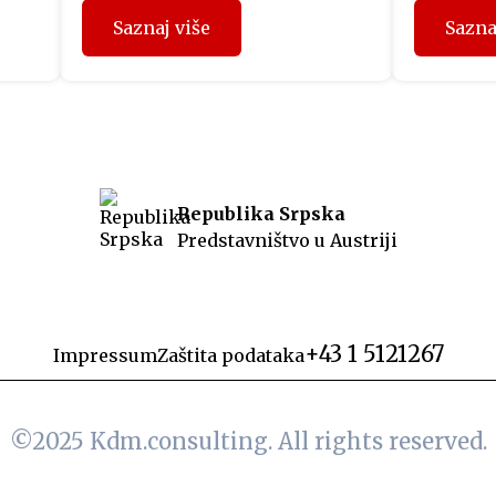
i
koji su prethodnih mjeseci
svečanoj 
Saznaj više
Sazna
učestvovali u projektu
održana 
“Fit4Austria”, sinoć su u Beču
izdanja 
uručeni sertifikati Privredne
izraelsk
o je
komore Austrije. Učesnici
Netanyah
programa su tokom prethodnih
obratili 
dana u Beču imali organizovane
Predstavn
ost
sastanke sa predstavnicima
politički
Republika Srpska
austrijskih kompanija i
koji je i
Predstavništvo u Austriji
u
Privredne komore Austrije, a
srpski je
ca,
dodjelom sertifikata WIFI
prisustvo
eo
International je ujedno završen
drugi ciklus projekta u ovoj […]
+43 1 5121267
Impressum
Zaštita podataka
©2025
Kdm.consulting.
All rights reserved.