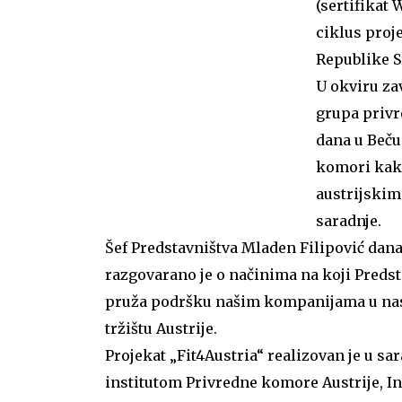
(sertifikat 
ciklus proje
Republike S
U okviru zav
grupa privr
dana u Beču
komori kako
austrijskim
saradnje.
Šef Predstavništva Mladen Filipović danas
razgovarano j
e o načinima na koji Preds
pruža podršku našim kompanijama u na
tržištu Austrije.
Projekat „Fit4Austria“ realizovan je u sar
institutom Privredne komore Austrije, 