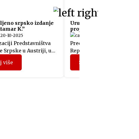
ljeno srpsko izdanje
Uručeni sertifikati učesn
Itamar K.”
projekta “Fit4Austria”
20-10-2025
05-06-2025
aciji Predstavništva
Predstavnicima 12 kompani
 Srpske u Austriji, u
Republike Srpske, koje su
sali Albert Hall u Beču
prethodnih mjeseci učestv
j više
Saznaj više
je promocija srpskog
u projektu “Fit4Austria”, si
romana „Itamar K.“
su u Beču uručeni sertifikat
og autora Idda
Privredne komore Austrije.
ua. Prisutnima su se
Učesnici programa
Mladen Filipović, šef
“Fit4Austria” su tokom
ištva, i Filip Gašpar,
prethodna tri dana u Beču 
 savjetnik i publicista
organizovane sastanke sa
nicirao prevod knjige na
predstavnicima austrijskih
zik. Događaju je
kompanija i Privredne ko
vao i autor, koji […]
Austrije, a dodjelom sertifi