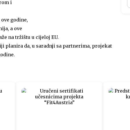
rom i
 ove godine,
ija, a ove
e na tržištu u cijeloj EU.
i planira da, u saradnji sa partnerima, projekat
godine.