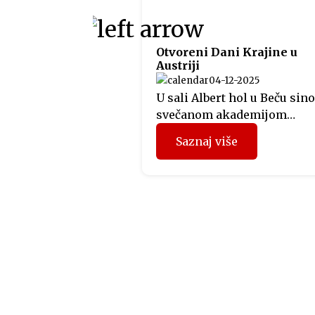
Otvoreni Dani Krajine u
Austriji
04-12-2025
U sali Albert hol u Beču sino
svečanom akademijom
otvorena manifestacija Dan
Saznaj više
Krajine u Austriji, koju
organizuje Predstavništvo
Republike Srpske u Austriji.
Svečano otvaranje obuhvatil
bogat kulturno-umjetnički
program kojim je oživljen
identitet, tradicija i duhovn
krajiškog područja. Veče je
otvorio glumac Miloš Ćebić 
ulozi Kočićevog Davida Štrp