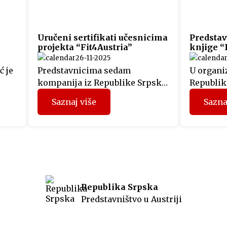
Uručeni sertifikati učesnicima
Predstav
projekta “Fit4Austria”
knjige “
26-11-2025
ć je
Predstavnicima sedam
U organiz
kompanija iz Republike Srpske,
Republike
i
koji su prethodnih mjeseci
svečanoj 
Saznaj više
Sazna
učestvovali u projektu
održana 
“Fit4Austria”, sinoć su u Beču
izdanja 
uručeni sertifikati Privredne
izraelsk
o je
komore Austrije. Učesnici
Netanyah
programa su tokom prethodnih
obratili 
dana u Beču imali organizovane
Predstavn
ost
sastanke sa predstavnicima
politički
Republika Srpska
austrijskih kompanija i
koji je i
Predstavništvo u Austriji
u
Privredne komore Austrije, a
srpski je
ca,
dodjelom sertifikata WIFI
prisustvo