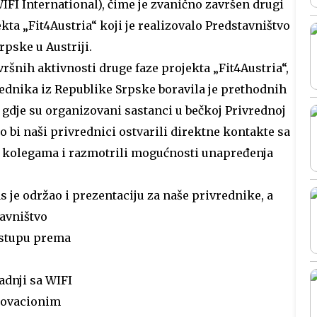
WIFI International), čime je zvanično završen drugi
kta „Fit4Austria“ koji je realizovalo Predstavništvo
rpske u Austriji.
ršnih aktivnosti druge faze projekta „Fit4Austria“,
ednika iz Republike Srpske boravila je prethodnih
 gdje su organizovani sastanci u bečkoj Privrednoj
 bi naši privrednici ostvarili direktne kontakte sa
 kolegama i razmotrili mogućnosti unapređenja
 je održao i prezentaciju za naše privrednike, a
tavništvo
stupu prema
adnji sa WIFI
Inovacionim