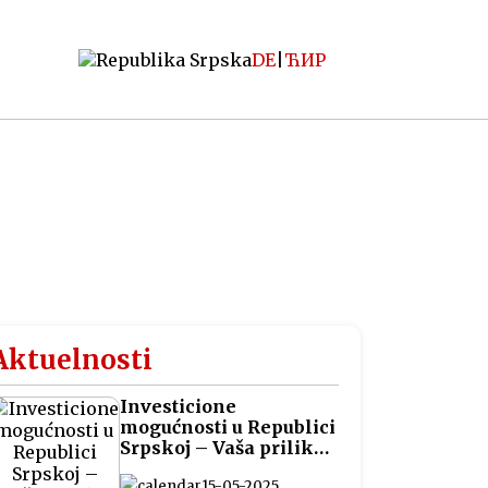
DE
|
ЋИР
Aktuelnosti
Investicione
mogućnosti u Republici
Srpskoj – Vaša prilika
za pametna ulaganja
15-05-2025