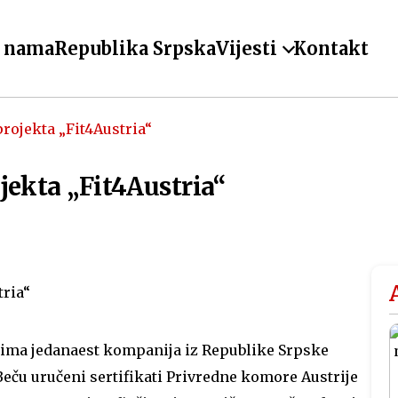
 nama
Republika Srpska
Vijesti
Kontakt
projekta „Fit4Austria“
jekta „Fit4Austria“
ima jedanaest kompanija iz Republike Srpske
Beču uručeni sertifikati Privredne komore Austrije