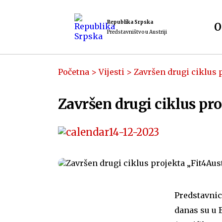
Republika Srpska
O
Predstavništvo u Austriji
Početna
>
Vijesti
>
Završen drugi ciklus 
Završen drugi ciklus pro
14-12-2023
Predstavnic
danas su u 