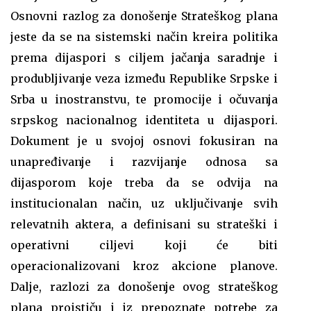
Osnovni razlog za donošenje Strateškog plana
jeste da se na sistemski način kreira politika
prema dijaspori s ciljem jačanja saradnje i
produbljivanje veza između Republike Srpske i
Srba u inostranstvu, te promocije i očuvanja
srpskog nacionalnog identiteta u dijaspori.
Dokument je u svojoj osnovi fokusiran na
unapređivanje i razvijanje odnosa sa
dijasporom koje treba da se odvija na
institucionalan način, uz uključivanje svih
relevatnih aktera, a definisani su strateški i
operativni ciljevi koji će biti
operacionalizovani kroz akcione planove.
Dalje, razlozi za donošenje ovog strateškog
plana proističu i iz prepoznate potrebe za