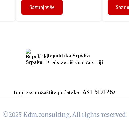
i
koji su prethodnih mjeseci
svečanoj 
Saznaj više
Sazna
učestvovali u projektu
održana 
“Fit4Austria”, sinoć su u Beču
izdanja 
uručeni sertifikati Privredne
izraelsk
o je
komore Austrije. Učesnici
Netanyah
programa su tokom prethodnih
obratili 
dana u Beču imali organizovane
Predstavn
ost
sastanke sa predstavnicima
politički
Republika Srpska
austrijskih kompanija i
koji je i
Predstavništvo u Austriji
u
Privredne komore Austrije, a
srpski je
ca,
dodjelom sertifikata WIFI
prisustvo
eo
International je ujedno završen
drugi ciklus projekta u ovoj […]
+43 1 5121267
Impressum
Zaštita podataka
©2025
Kdm.consulting.
All rights reserved.