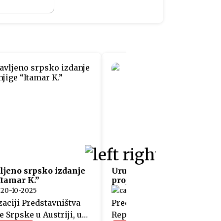
ljeno srpsko izdanje
Uručeni sertifikati učesn
Itamar K.”
projekta “Fit4Austria”
20-10-2025
05-06-2025
aciji Predstavništva
Predstavnicima 12 kompani
 Srpske u Austriji, u
Republike Srpske, koje su