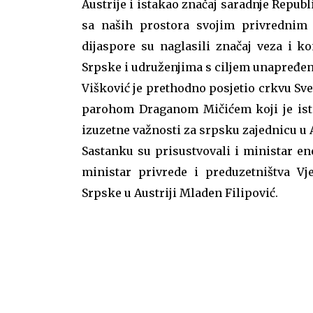
Austrije i istakao značaj saradnje Repub
sa naših prostora svojim privrednim ak
dijaspore su naglasili značaj veza i k
Srpske i udruženjima s ciljem unapređenj
Višković je prethodno posjetio crkvu Sve
parohom Draganom Mičićem koji je istak
izuzetne važnosti za srpsku zajednicu u A
Sastanku su prisustvovali i ministar en
ministar privrede i preduzetništva Vje
Srpske u Austriji Mladen Filipović.