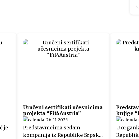
Uručeni sertifikati učesnicima
Predstav
projekta “Fit4Austria”
knjige “
26-11-2025
ć je
Predstavnicima sedam
U organiz
kompanija iz Republike Srpske,
Republike