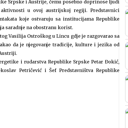
like Srpske i Austrije, čemu posebno doprinose ljudi
tivnosti u ovoj austrijskoj regiji. Predstavnici
ontakata koje ostvaruju sa institucijama Republike
a saradnje na obostranu korist.
tog Vasilija Ostroškog u Lincu gdje je razgovarao sa
ao da je njegovanje tradicije, kulture i jezika od
ustriji.
ergetike i rudarstva Republike Srpske Petar Đokić,
koslav Petričević i Šef Predstavništva Republike