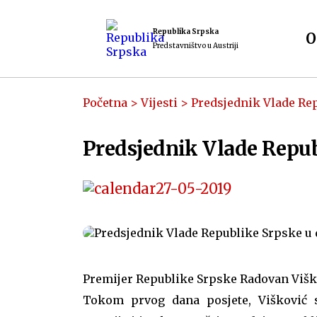
Republika Srpska
O
Predstavništvo u Austriji
Početna
>
Vijesti
>
Predsjednik Vlade Rep
Predsjednik Vlade Repub
27-05-2019
Premijer Republike Srpske Radovan Viškovi
Tokom prvog dana posjete, Višković s