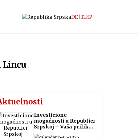
DE
|
ЋИР
i Lincu
Aktuelnosti
Investicione
mogućnosti u Republici
Srpskoj – Vaša prilika
za pametna ulaganja
15-05-2025