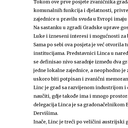
Tokom ove prve posjete zvaničnika grada 
komunalnih funkcija i djelatnosti, privre
zajednice u pravilu svuda u Evropi imaju
Na sastanku u zgradi Gradske uprave gost
Luke i izneseni interesi i mogućnosti za
Sama po sebi ova posjeta je već otvorila
institucijama. Predstavnici Linca u nar
se definisao nivo saradnje između dva gr
jedne lokalne zajednice, a neophodno je z
uskoro biti potpisan i zvanični memoran
Linc je grad sa razvijenom industrijom 
naučiti, gdje takođe ima i mnogo prostor
delegacija Linca je sa gradonačelnikom 
Dervišima.
Inače, Linc je treći po veličini austrijski