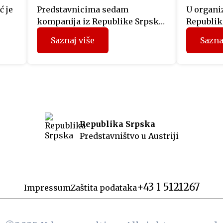
ć je
Predstavnicima sedam
U organiz
kompanija iz Republike Srpske,
Republike
i
koji su prethodnih mjeseci
svečanoj 
Saznaj više
Sazna
učestvovali u projektu
održana 
“Fit4Austria”, sinoć su u Beču
izdanja 
uručeni sertifikati Privredne
izraelsk
o je
komore Austrije. Učesnici
Netanyah
programa su tokom prethodnih
obratili 
dana u Beču imali organizovane
Predstavn
ost
sastanke sa predstavnicima
politički
Republika Srpska
austrijskih kompanija i
koji je i
Predstavništvo u Austriji
u
Privredne komore Austrije, a
srpski je
ca,
dodjelom sertifikata WIFI
prisustvo
eo
International je ujedno završen
drugi ciklus projekta u ovoj […]
+43 1 5121267
Impressum
Zaštita podataka