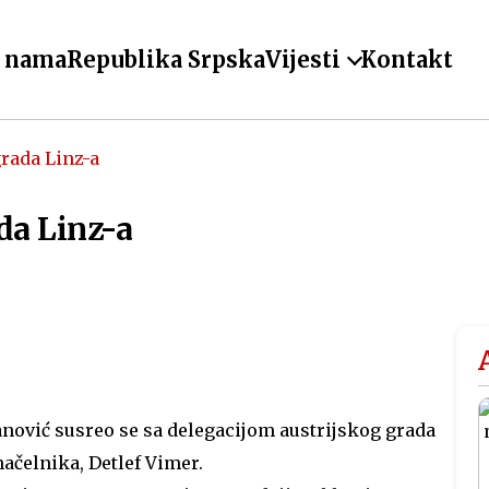
 nama
Republika Srpska
Vijesti
Kontakt
grada Linz-a
ada Linz-a
nović susreo se sa delegacijom austrijskog grada
ačelnika, Detlef Vimer.