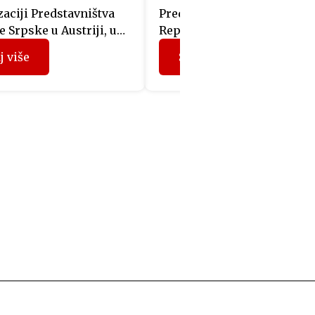
aciji Predstavništva
Predstavnicima 12 kompani
 Srpske u Austriji, u
Republike Srpske, koje su
sali Albert Hall u Beču
prethodnih mjeseci učestv
j više
Saznaj više
je promocija srpskog
u projektu “Fit4Austria”, si
romana „Itamar K.“
su u Beču uručeni sertifikat
og autora Idda
Privredne komore Austrije.
ua. Prisutnima su se
Učesnici programa
Mladen Filipović, šef
“Fit4Austria” su tokom
ištva, i Filip Gašpar,
prethodna tri dana u Beču 
 savjetnik i publicista
organizovane sastanke sa
nicirao prevod knjige na
predstavnicima austrijskih
zik. Događaju je
kompanija i Privredne ko
vao i autor, koji […]
Austrije, a dodjelom sertifi
Privredne komore Austrije
(sertifikat WIFI Internationa
ujedno […]