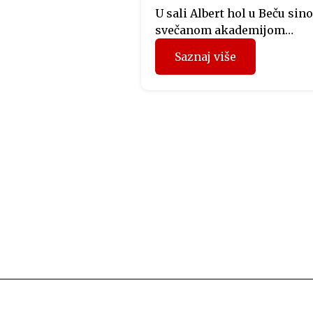
U sali Albert hol u Beču sino
svečanom akademijom
otvorena manifestacija Dan
Saznaj više
Krajine u Austriji, koju
organizuje Predstavništvo
Republike Srpske u Austriji.
Svečano otvaranje obuhvatil
bogat kulturno-umjetnički
program kojim je oživljen
identitet, tradicija i duhovn
krajiškog područja. Veče je
otvorio glumac Miloš Ćebić 
ulozi Kočićevog Davida Štrp
dok je muzički program izv
[…]