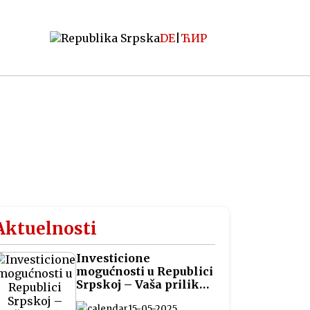
DE
|
ЋИР
Aktuelnosti
Investicione
mogućnosti u Republici
Srpskoj – Vaša prilika
za pametna ulaganja
15-05-2025