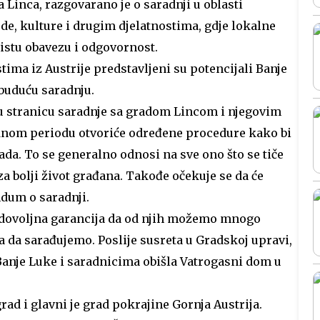
Linca, razgovarano je o saradnji u oblasti
de, kulture i drugim djelatnostima, gdje lokalne
 istu obavezu i odgovornost.
ima iz Austrije predstavljeni su potencijali Banje
 buduću saradnju.
 tu stranicu saradnje sa gradom Lincom i njegovim
ednom periodu otvoriće određene procedure kako bi
ada. To se generalno odnosi na sve ono što se tiče
a bolji život građana. Takođe očekuje se da će
dum o saradnji.
i dovoljna garancija da od njih možemo mnogo
a da sarađujemo. Poslije susreta u Gradskoj upravi,
Banje Luke i saradnicima obišla Vatrogasni dom u
 grad i glavni je grad pokrajine Gornja Austrija.