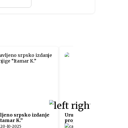
ljeno srpsko izdanje
Uručeni sertifikati učesn
Itamar K.”
projekta “Fit4Austria”
20-10-2025
05-06-2025