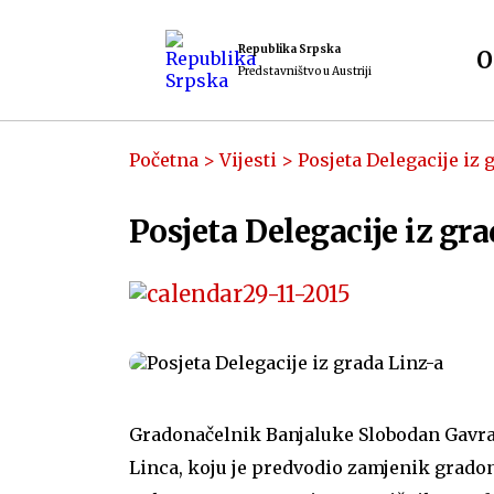
Republika Srpska
O
Predstavništvo u Austriji
Početna
>
Vijesti
>
Posjeta Delegacije iz 
Posjeta Delegacije iz gr
29-11-2015
Gradonačelnik Banjaluke Slobodan Gavra
Linca, koju je predvodio zamjenik gradon