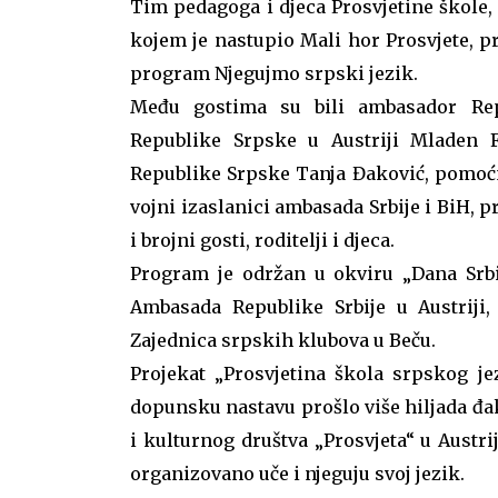
Tim pedagoga i djeca Prosvjetine škole
kojem je nastupio Mali hor Prosvjete, pri
program Njegujmo srpski jezik.
Među gostima su bili ambasador Repu
Republike Srpske u Austriji Mladen F
Republike Srpske Tanja Đaković, pomoćn
vojni izaslanici ambasada Srbije i BiH, 
i brojni gosti, roditelji i djeca.
Program je održan u okviru „Dana Srbij
Ambasada Republike Srbije u Austriji
Zajednica srpskih klubova u Beču.
Projekat „Prosvjetina škola srpskog je
dopunsku nastavu prošlo više hiljada đak
i kulturnog društva „Prosvjeta“ u Austr
organizovano uče i njeguju svoj jezik.