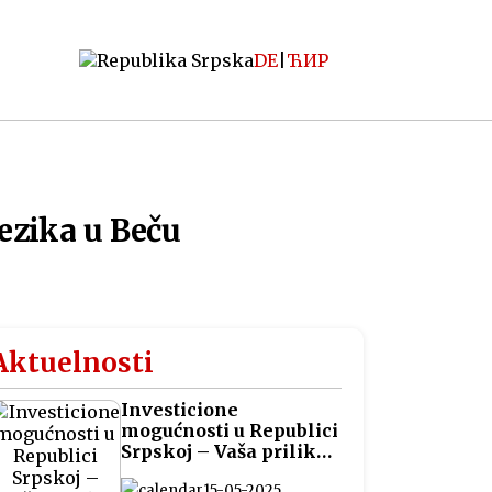
DE
|
ЋИР
jezika u Beču
Aktuelnosti
Investicione
mogućnosti u Republici
Srpskoj – Vaša prilika
za pametna ulaganja
15-05-2025