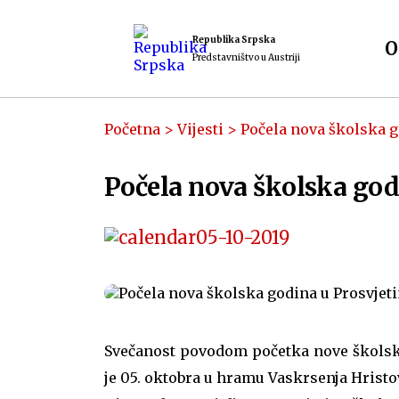
Republika Srpska
O
Predstavništvo u Austriji
Početna
>
Vijesti
>
Počela nova školska g
Počela nova školska godi
05-10-2019
Svečanost povodom početka nove školske
je 05. oktobra u hramu Vaskrsenja Hristo