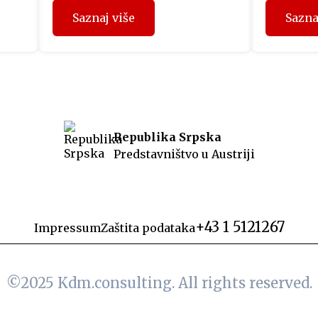
i
koji su prethodnih mjeseci
svečanoj 
Saznaj više
Sazna
učestvovali u projektu
održana 
“Fit4Austria”, sinoć su u Beču
izdanja 
uručeni sertifikati Privredne
izraelsk
o je
komore Austrije. Učesnici
Netanyah
programa su tokom prethodnih
obratili 
dana u Beču imali organizovane
Predstavn
ost
sastanke sa predstavnicima
politički
Republika Srpska
austrijskih kompanija i
koji je i
Predstavništvo u Austriji
u
Privredne komore Austrije, a
srpski je
ca,
dodjelom sertifikata WIFI
prisustvo
eo
International je ujedno završen
drugi ciklus projekta u ovoj […]
+43 1 5121267
Impressum
Zaštita podataka
©2025
Kdm.consulting.
All rights reserved.