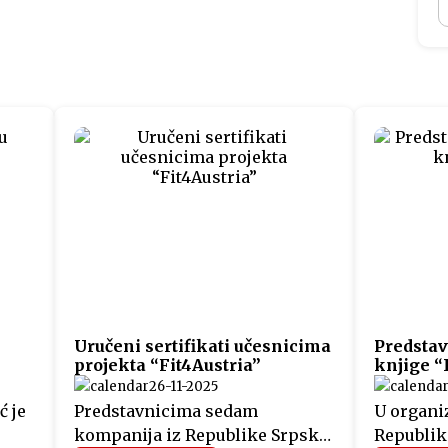
Uručeni sertifikati učesnicima
Predstav
projekta “Fit4Austria”
knjige “
26-11-2025
ć je
Predstavnicima sedam
U organiz
kompanija iz Republike Srpske,
Republike