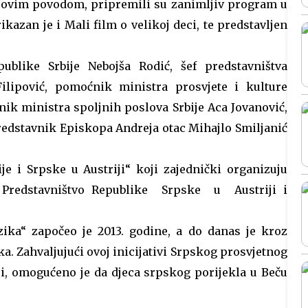
, ovim povodom, pripremili su zanimljiv program u
kazan je i Mali film o velikoj deci, te predstavljen
blike Srbije Nebojša Rodić, šef predstavništva
ilipović, pomoćnik ministra prosvjete i kulture
ik ministra spoljnih poslova Srbije Aca Jovanović,
predstavnik Episkopa Andreja otac Mihajlo Smiljanić
e i Srpske u Austriji“ koji zajednički organizuju
, Predstavništvo Republike Srpske u Austriji i
zika“ započeo je 2013. godine, a do danas je kroz
a. Zahvaljujući ovoj inicijativi Srpskog prosvjetnog
iji, omogućeno je da djeca srpskog porijekla u Beču