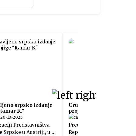
ljeno srpsko izdanje
Uručeni sertifikati učesn
Itamar K.”
projekta “Fit4Austria”
20-10-2025
05-06-2025
aciji Predstavništva
Predstavnicima 12 kompani
 Srpske u Austriji, u
Republike Srpske, koje su