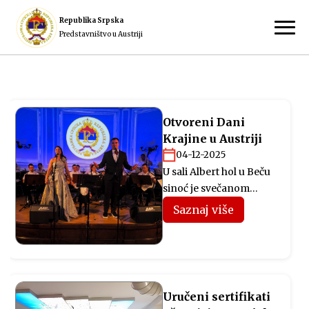
Republika Srpska
Predstavništvo u Austriji
Otvoreni Dani
Krajine u Austriji
04-12-2025
U sali Albert hol u Beču
sinoć je svečanom
akademijom otvorena
Saznaj više
manifestacija Dani
Krajine u Austriji, koju
organizuje
Predstavništvo
Republike Srpske u
Uručeni sertifikati
Austriji. Svečano