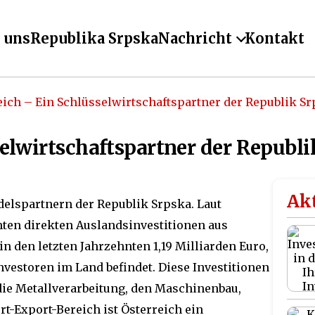
 uns
Republika Srpska
Nachricht
Kontakt
eich – Ein Schlüsselwirtschaftspartner der Republik S
selwirtschaftspartner der Republi
Akt
delspartnern der Republik Srpska. Laut
mten direkten Auslandsinvestitionen aus
n den letzten Jahrzehnten 1,19 Milliarden Euro,
nvestoren im Land befindet. Diese Investitionen
 die Metallverarbeitung, den Maschinenbau,
t-Export-Bereich ist Österreich ein