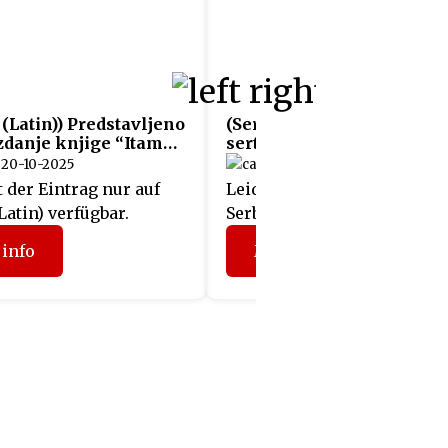
 (Latin)) Predstavljeno
(Serbian (Latin)) Uručeni
zdanje knjige “Itamar
sertifikati učesnicima
projekta „Fit4Austria“
20-10-2025
05-06-2025
t der Eintrag nur auf
Leider ist der Eintrag nur a
Latin) verfügbar.
Serbian (Latin) verfügbar.
info
Mehr info