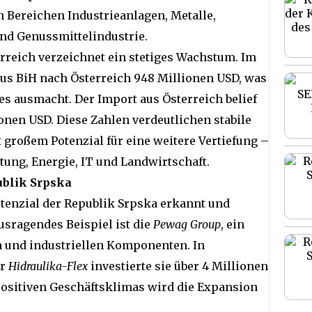
n Bereichen Industrieanlagen, Metalle,
nd Genussmittelindustrie.
reich verzeichnet ein stetiges Wachstum. Im
aus BiH nach Österreich 948 Millionen USD, was
s ausmacht. Der Import aus Österreich belief
ionen USD. Diese Zahlen verdeutlichen stabile
roßem Potenzial für eine weitere Vertiefung –
tung, Energie, IT und Landwirtschaft.
ublik Srpska
tenzial der Republik Srpska erkannt und
usragendes Beispiel ist die
Pewag Group
, ein
n und industriellen Komponenten. In
er
Hidraulika-Flex
investierte sie über 4 Millionen
positiven Geschäftsklimas wird die Expansion