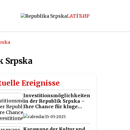
LAT
|
ЋИР
rpska
k Srpska
uelle Ereignisse
Investitionsmöglichkeiten
in der Republik Srpska –
Ihre Chance für kluge
Investitionen auf dem
15-05-2025
Balkan
Karawane der Kultur und