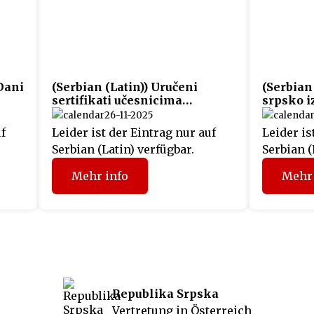
 Dani
(Serbian (Latin)) Uručeni
(Serbian
sertifikati učesnicima
srpsko i
projekta “Fit4Austria”
K.”
26-11-2025
uf
Leider ist der Eintrag nur auf
Leider is
Serbian (Latin) verfügbar.
Serbian (
Mehr info
Mehr 
Republika Srpska
Vertretung in Österreich