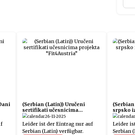
 Dani
(Serbian (Latin)) Uručeni
(Serbian
sertifikati učesnicima
srpsko i
projekta “Fit4Austria”
K.”
26-11-2025
uf
Leider ist der Eintrag nur auf
Leider is
Serbian (Latin) verfügbar.
Serbian (