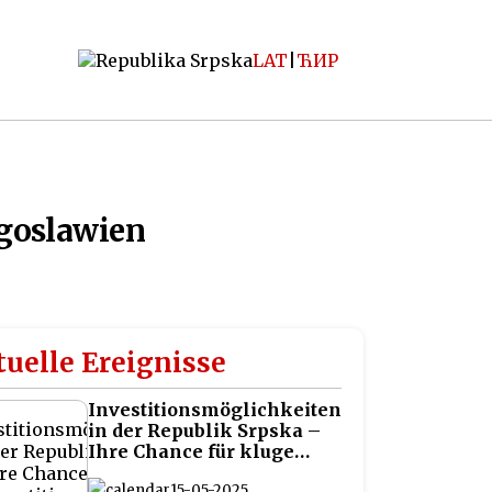
LAT
|
ЋИР
goslawien
uelle Ereignisse
Investitionsmöglichkeiten
in der Republik Srpska –
Ihre Chance für kluge
Investitionen auf dem
15-05-2025