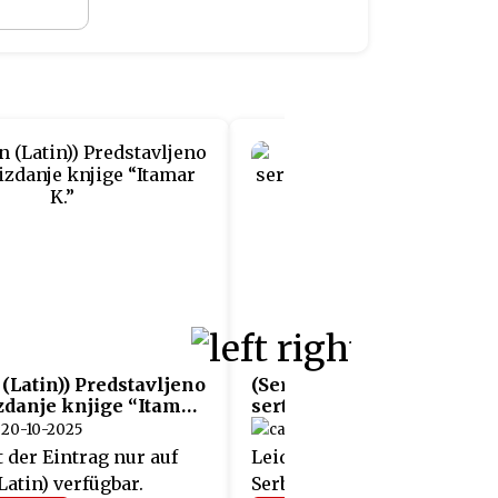
 (Latin)) Predstavljeno
(Serbian (Latin)) Uručeni
zdanje knjige “Itamar
sertifikati učesnicima
projekta „Fit4Austria“
20-10-2025
05-06-2025
t der Eintrag nur auf
Leider ist der Eintrag nur a
Latin) verfügbar.
Serbian (Latin) verfügbar.