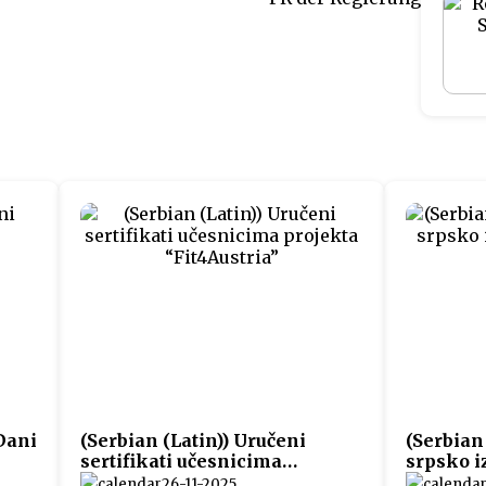
 Dani
(Serbian (Latin)) Uručeni
(Serbian
sertifikati učesnicima
srpsko i
projekta “Fit4Austria”
K.”
26-11-2025