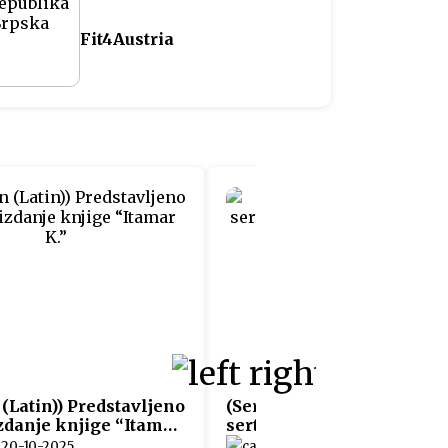
Fit4Austria
 (Latin)) Predstavljeno
(Serbian (Latin)) Uručeni
zdanje knjige “Itamar
sertifikati učesnicima
projekta „Fit4Austria“
20-10-2025
05-06-2025