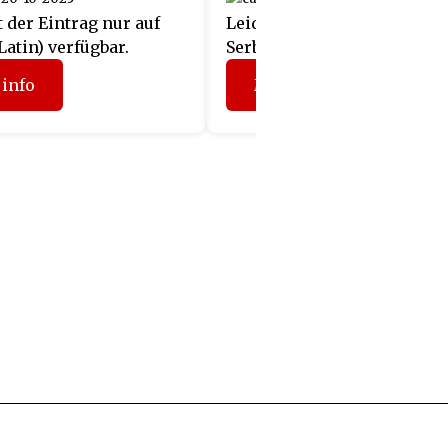
t der Eintrag nur auf
Leider ist der Eintrag nur a
Latin) verfügbar.
Serbian (Latin) verfügbar.
info
Mehr info