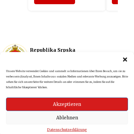
Republika Srpska
Impressum
Vertretung in
Datenschutz
Österreich
+43 1 5121267
Unsere Website verwendet Cookies und sammelt so Informationen über Ihren Besuch, um sie zu
verbessern (Analyse), Ihnen Inhalte aus sozialen Medien und relevante Werbung anzuzeigen. Bitte
sehen Sie sich unsere Seite für weitere Details an oder stimmen Sie zu, indem Sie auf die
Schaltfläche 'Akzeptieren' klicken.
Akzeptieren
Kdm.consulting.
©2025
All rights reserved.
Ablehnen
Datenschutzerklärung