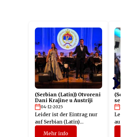
(Serbian (Latin)) Otvoreni
(Serbian
Dani Krajine u Austriji
sertifik
projekta
04-12-2025
26-11-2
Leider ist der Eintrag nur
Leider is
auf Serbian (Latin)
auf Serbi
verfügbar.
verfügbar
Mehr info
Mehr 