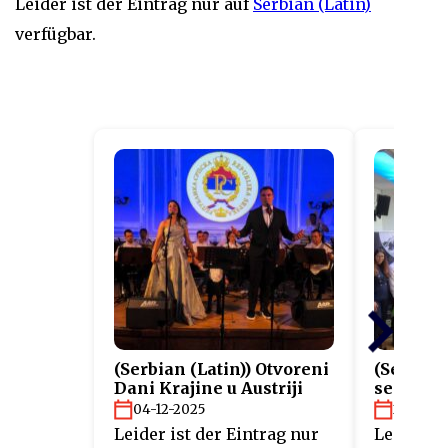
Leider ist der Eintrag nur auf
Serbian (Latin)
verfügbar.
(Serbian (Latin)) Otvoreni
(Serbian
Dani Krajine u Austriji
sertifik
projekta
04-12-2025
26-11-2
Leider ist der Eintrag nur
Leider is