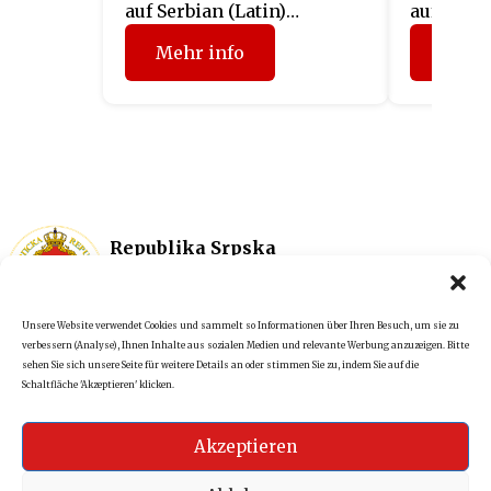
auf Serbian (Latin)
auf Serbi
verfügbar.
verfügbar
Mehr info
Mehr 
Republika Srpska
Impressum
Vertretung in
Datenschutz
Österreich
+43 1 5121267
Unsere Website verwendet Cookies und sammelt so Informationen über Ihren Besuch, um sie zu
verbessern (Analyse), Ihnen Inhalte aus sozialen Medien und relevante Werbung anzuzeigen. Bitte
sehen Sie sich unsere Seite für weitere Details an oder stimmen Sie zu, indem Sie auf die
Schaltfläche 'Akzeptieren' klicken.
Akzeptieren
Kdm.consulting.
©2025
All rights reserved.