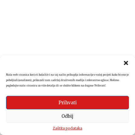
Naša web stranica koristi kolačiće i na taj način prikuplja informacije o vašoj posjeti kako bismo je
poboljšali (analizom), prikazali vam sadržaj društvenih medija i relevantne oglase. Molimo
pogledajte našu stranicu za više detalja ili se složite klikom na dugme 'Prihvati'.
Prihvati
Odbij
Zaštita podataka